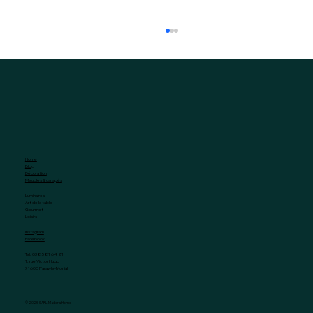
Home
Blog
Décoration
Meubles & canapés
Le Mois Anniversaire : pour ses 2 ans
Luminaires
Art de la table
Madera vous gâte !
Gourmet
Loisirs
Instagram
Facebook
Tel. 03 85 81 64 21
1, rue Victor Hugo
71600 Paray-le-Monial
© 2025 SARL Madera Home