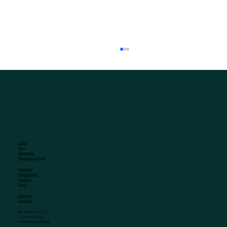
Home
Blog
Décoration
Meubles & canapés
Fermob, l’art de vivre dehors… et
Luminaires
Art de la table
dedans
Gourmet
Loisirs
Instagram
Facebook
Tel. 03 85 81 64 21
1, rue Victor Hugo
71600 Paray-le-Monial